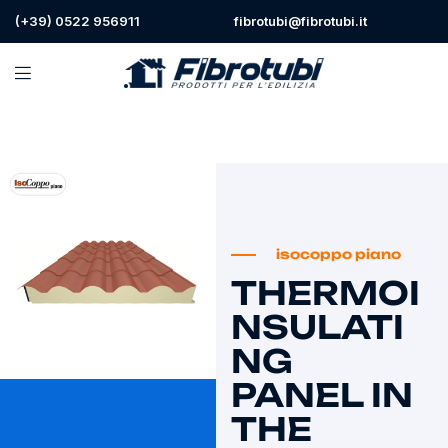
(+39) 0522 956911
fibrotubi@fibrotubi.it
isocoppo piano
THERMOI
NSULATI
NG
PANEL IN
THE